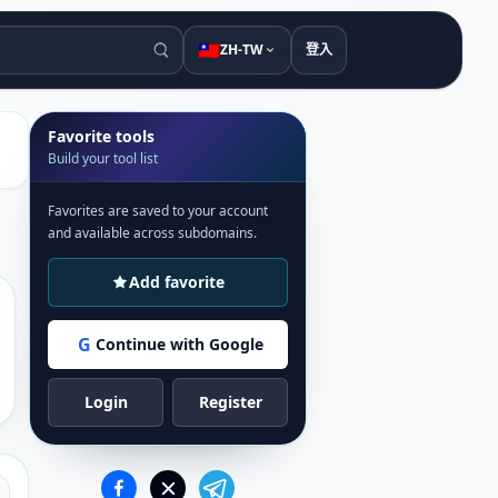
🇹🇼
ZH-TW
登入
Favorite tools
Build your tool list
Favorites are saved to your account
and available across subdomains.
Add favorite
G
Continue with Google
Login
Register