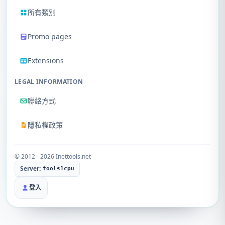
所有類別
Promo pages
Extensions
LEGAL INFORMATION
聯絡方式
隱私權政策
© 2012 - 2026 Inettools.net
Server:
tools1cpu
登入