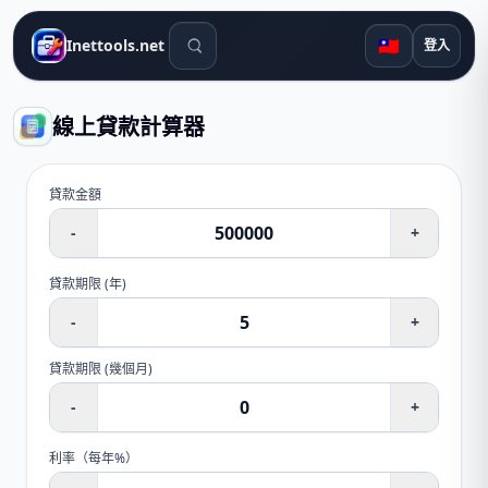
搜尋工具
🇹🇼
Inettools.net
登入
線上貸款計算器
貸款金額
-
+
貸款期限
(
年
)
-
+
貸款期限
(
幾個月
)
-
+
利率（每年%）