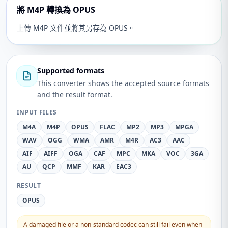
將 M4P 轉換為 OPUS
上傳 M4P 文件並將其另存為 OPUS。
Supported formats
This converter shows the accepted source formats
and the result format.
INPUT FILES
M4A
M4P
OPUS
FLAC
MP2
MP3
MPGA
WAV
OGG
WMA
AMR
M4R
AC3
AAC
AIF
AIFF
OGA
CAF
MPC
MKA
VOC
3GA
AU
QCP
MMF
KAR
EAC3
RESULT
OPUS
A damaged file or a non-standard codec can still fail even when