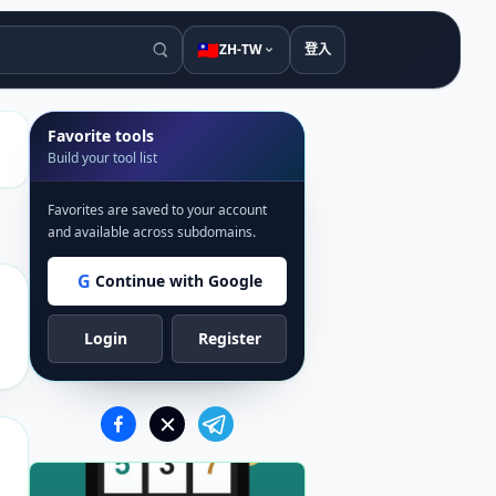
🇹🇼
ZH-TW
登入
Favorite tools
Build your tool list
Favorites are saved to your account
and available across subdomains.
G
Continue with Google
Login
Register