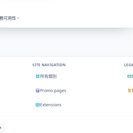
服務可用性。
SITE NAVIGATION
LEG
所有類別
Promo pages
Extensions
u