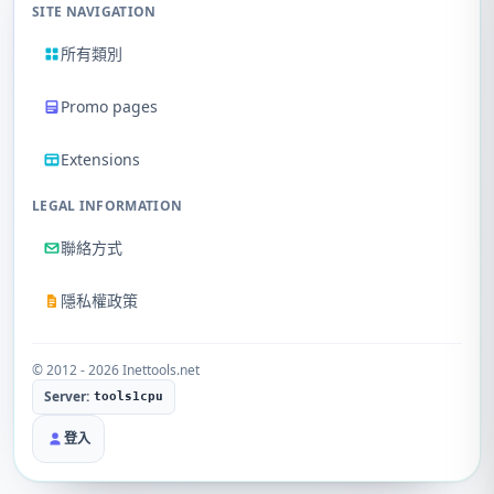
SITE NAVIGATION
所有類別
Promo pages
Extensions
LEGAL INFORMATION
聯絡方式
隱私權政策
© 2012 - 2026 Inettools.net
Server:
tools1cpu
登入