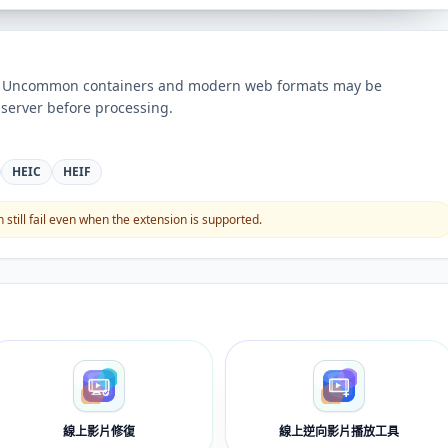
ts. Uncommon containers and modern web formats may be
server before processing.
HEIC
HEIF
still fail even when the extension is supported.
線上影片修復
線上逆向影片播放工具