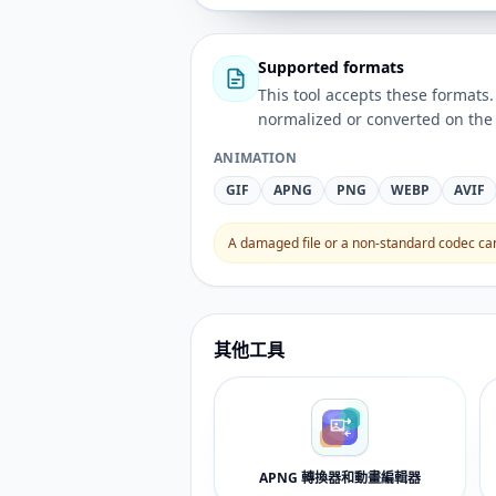
Supported formats
This tool accepts these forma
normalized or converted on the 
ANIMATION
GIF
APNG
PNG
WEBP
AVIF
A damaged file or a non-standard codec can 
其他工具
APNG 轉換器和動畫編輯器