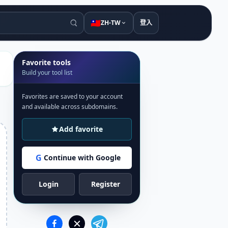
🇹🇼
ZH-TW
登入
Favorite tools
Build your tool list
Favorites are saved to your account
and available across subdomains.
Add favorite
G
Continue with Google
Login
Register