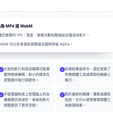
為 MP4 或 WebM
，並根據您需要的 FPS、寬度、循環次數和壓縮設定檔渲染影片。
ebM 可以在來源和瀏覽器支援時保留 Alpha。
大型的影片和音訊檔案可能需
如果結果是命令，請在安裝了
✓
✓
要時間來解碼；較小的樣本在
所需媒體工具或模型的機器上
瀏覽器中執行得更快。
執行。
平板電腦和桌上型電腦上的全
對於最終的廣播、播客或廣告
✓
✓
螢幕模式為波形、表格和影片
投放，也可以使用專業媒體工
預覽提供了更多空間。
具驗證結果。