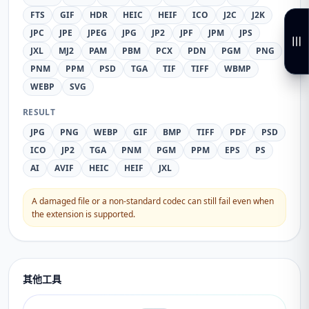
FTS
GIF
HDR
HEIC
HEIF
ICO
J2C
J2K
JPC
JPE
JPEG
JPG
JP2
JPF
JPM
JPS
JXL
MJ2
PAM
PBM
PCX
PDN
PGM
PNG
PNM
PPM
PSD
TGA
TIF
TIFF
WBMP
WEBP
SVG
RESULT
JPG
PNG
WEBP
GIF
BMP
TIFF
PDF
PSD
ICO
JP2
TGA
PNM
PGM
PPM
EPS
PS
AI
AVIF
HEIC
HEIF
JXL
A damaged file or a non-standard codec can still fail even when
the extension is supported.
其他工具