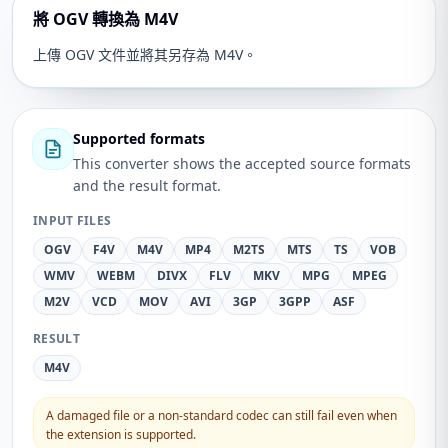
將 OGV 轉換為 M4V
上傳 OGV 文件並將其另存為 M4V。
Supported formats
This converter shows the accepted source formats
and the result format.
INPUT FILES
OGV
F4V
M4V
MP4
M2TS
MTS
TS
VOB
WMV
WEBM
DIVX
FLV
MKV
MPG
MPEG
M2V
VCD
MOV
AVI
3GP
3GPP
ASF
RESULT
M4V
A damaged file or a non-standard codec can still fail even when
the extension is supported.