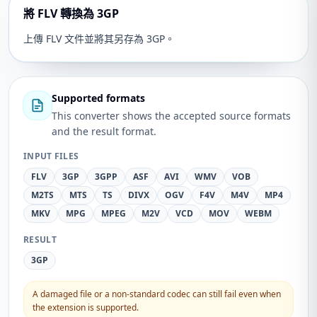
將 FLV 轉換為 3GP
上傳 FLV 文件並將其另存為 3GP。
Supported formats
This converter shows the accepted source formats
and the result format.
INPUT FILES
FLV
3GP
3GPP
ASF
AVI
WMV
VOB
M2TS
MTS
TS
DIVX
OGV
F4V
M4V
MP4
MKV
MPG
MPEG
M2V
VCD
MOV
WEBM
RESULT
3GP
A damaged file or a non-standard codec can still fail even when
the extension is supported.