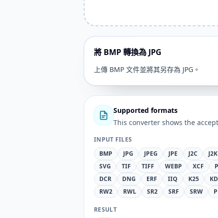
將 BMP 轉換為 JPG
上傳 BMP 文件並將其另存為 JPG。
Supported formats
This converter shows the accept
INPUT FILES
BMP
JPG
JPEG
JPE
J2C
J2K
SVG
TIF
TIFF
WEBP
XCF
DCR
DNG
ERF
IIQ
K25
KD
RW2
RWL
SR2
SRF
SRW
P
RESULT