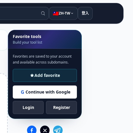
🇹🇼
ZH-TW
登入
Favorite tools
Build your tool list
Favorites are saved to your account
and available across subdomains.
Add favorite
G
Continue with Google
Login
Register