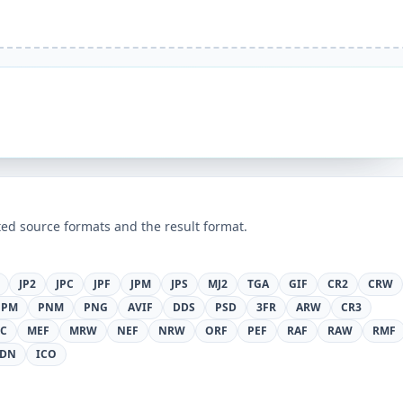
ed source formats and the result format.
JP2
JPC
JPF
JPM
JPS
MJ2
TGA
GIF
CR2
CRW
PPM
PNM
PNG
AVIF
DDS
PSD
3FR
ARW
CR3
C
MEF
MRW
NEF
NRW
ORF
PEF
RAF
RAW
RMF
DN
ICO