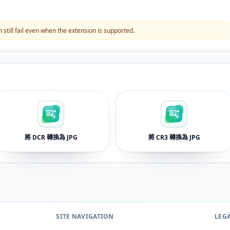
still fail even when the extension is supported.
將 DCR 轉換為 JPG
將 CR3 轉換為 JPG
SITE NAVIGATION
LEG