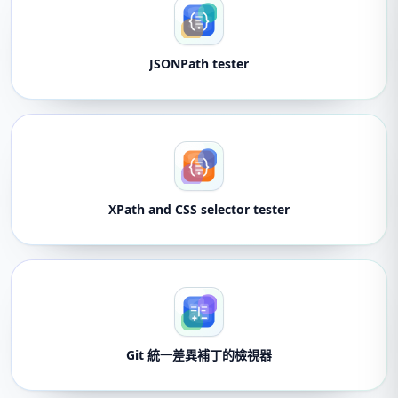
JSONPath tester
XPath and CSS selector tester
Git 統一差異補丁的檢視器