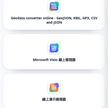
Geodata converter online - GeoJSON, KML, GPX, CSV
and JSON
Microsoft Visio 線上檢視器
線上演示檢視器