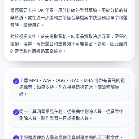
當您需要卡拉 OK 伴奏、用於排練的樂器草稿、用於分析的聲
樂軌道，或在進一步編輯之前從音樂檔案中快速刪除單字和聲
音時，請使用它。
對於視訊文件，首先提取音軌。結果品質取決於混音：密集的
編排、混響、背景聲音和重疊頻率可能會留下偽影，因此最終
的音樂製作應透過耳朵檢查。
上傳 MP3、WAV、OGG、FLAC、M4A 或帶有音訊的視
✓
訊檔案；如果支持，則存檔將透過正常上傳流程解壓
縮。
同一工具涵蓋常見任務：從歌曲中刪除人聲、從音樂中
✓
刪除人聲、製作樂器曲目或提取人聲。
伺服器處理為人聲和樂器伴奏創建單獨的可下載文件，
✓