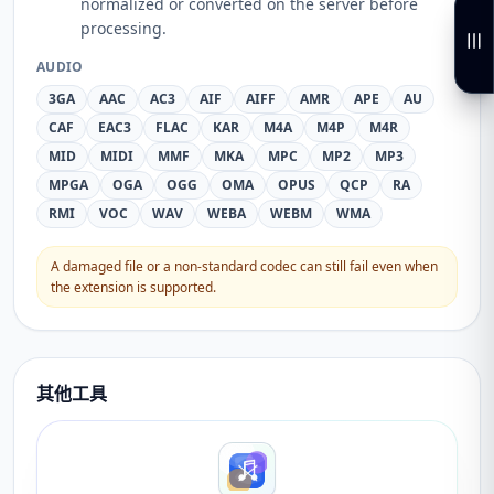
normalized or converted on the server before
processing.
AUDIO
3GA
AAC
AC3
AIF
AIFF
AMR
APE
AU
CAF
EAC3
FLAC
KAR
M4A
M4P
M4R
MID
MIDI
MMF
MKA
MPC
MP2
MP3
MPGA
OGA
OGG
OMA
OPUS
QCP
RA
RMI
VOC
WAV
WEBA
WEBM
WMA
A damaged file or a non-standard codec can still fail even when
the extension is supported.
其他工具